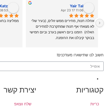
Katz
Yair Tal
8:53 26 Mar 23
11:06 17 Apr 23
אחלה חנות, מחירים ממש זולים, (בעיר שלי 
ממליצה בחום!
לא מצאתי אף חנות שמתקרבת למחירים 
האלה)  הזמנו ביום ראשון בערב וביום חמישי 
בבוקר קיבלנו את ההזמנה.
גם בטלפון שהתקשרנו הבחור היה ממש 
מקצועי והסביר לנו איזה סוגים וגדלים יש 
בחנות.
חשוב לנו שתישארו מעודכנים!
קטגוריות
יצירת קשר
כריות
שלח ווצאפ